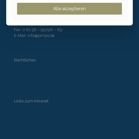
Alle akzeptieren
Kontakt
Tel: 0 81 58 – 99796 – 71
Fax: 0 81 58 – 99796 – 89
E-Mail: info@pmps.de
Rechtliches
» Impressum
» Datenschutzrichtlinie
Links zum Intranet
» Kundenzugang
» Partnerzugang