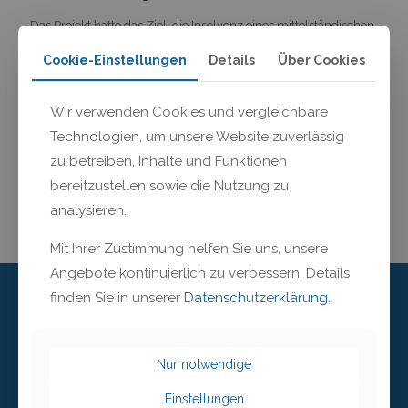
Das Projekt hatte das Ziel, die Insolvenz eines mittelständischen
Unternehmens der Gesundheitsbranche zu vermeiden und eine
nachhaltige wirtschaftliche Perspektive zu entwickeln. Durch
Cookie-Einstellungen
Details
Über Cookies
die enge Zusammenarbeit mit den Gesellschaftern, der
Erstellung einer fundierten Liquiditätsplanung und der
Wir verwenden Cookies und vergleichbare
Identifikation neuer Geschäftsfelder konnte das Unternehmen
stabilisiert und aus der Krise geführt werden. Mit diesem Projekt
Technologien, um unsere Website zuverlässig
war unser Partner Hans-Jörg
[…]
zu betreiben, Inhalte und Funktionen
bereitzustellen sowie die Nutzung zu
Mehr lesen
analysieren.
Mit Ihrer Zustimmung helfen Sie uns, unsere
Angebote kontinuierlich zu verbessern. Details
finden Sie in unserer
Datenschutzerklärung
.
Addresse
Alpspitzstraße 1a
Nur notwendige
82347 Bernried am Starnberger See
Einstellungen