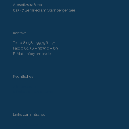
Alpspitzstraße 1a
82347 Bernried am Starnberger See
Kontakt
Tel: 0 81 58 – 99796 – 71
Fax: 0 81 58 – 99796 – 89
E-Mail: info@pmps.de
Rechtliches
» Impressum
» Datenschutzrichtlinie
Links zum Intranet
» Kundenzugang