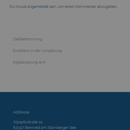
Du musst
angemeldet
sein, um einen Kommentar abzugeben.
Zielbestimmung
Exzellenz in der Umsetzung
Digitalisierung & KI
Addresse
Alpspitzstraße 1a
82347 Bernried am Starnberger See