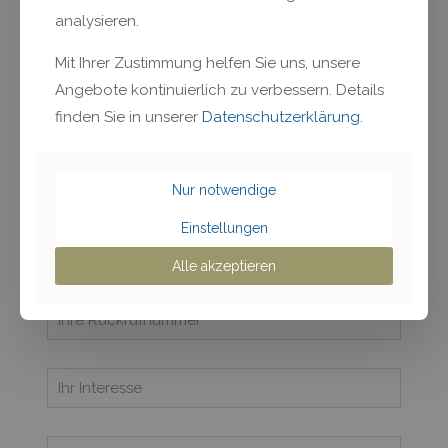
abgeschlossenen Projekten. So haben wir beispielsweise in der
analysieren.
Vergangenheit Unternehmen in der Gesundheitsbranche, der
Automobilindustrie und dem Finanzsektor erfolgreich durch
Mit Ihrer Zustimmung helfen Sie uns, unsere
Krisen begleitet.
Angebote kontinuierlich zu verbessern. Details
finden Sie in unserer
Datenschutzerklärung
.
Haben Sie Interesse an mehr Informationen? Sprechen
Sie uns unverbindlich an.
Nur notwendige
Einstellungen
Alle akzeptieren