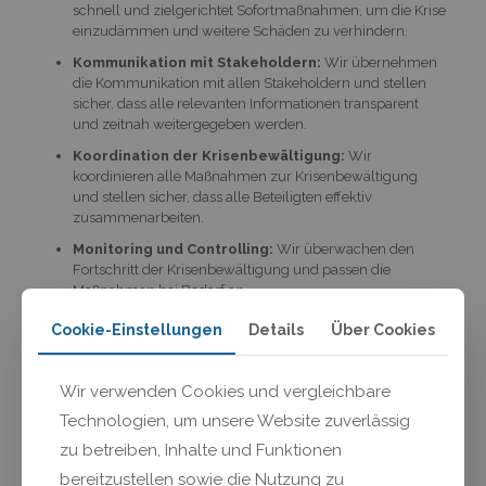
schnell und zielgerichtet Sofortmaßnahmen, um die Krise
einzudämmen und weitere Schäden zu verhindern.
Kommunikation mit Stakeholdern:
Wir übernehmen
die Kommunikation mit allen Stakeholdern und stellen
sicher, dass alle relevanten Informationen transparent
und zeitnah weitergegeben werden.
Koordination der Krisenbewältigung:
Wir
koordinieren alle Maßnahmen zur Krisenbewältigung
und stellen sicher, dass alle Beteiligten effektiv
zusammenarbeiten.
Monitoring und Controlling:
Wir überwachen den
Fortschritt der Krisenbewältigung und passen die
Maßnahmen bei Bedarf an.
Dokumentation und Nachbereitung:
Wir
Cookie-Einstellungen
Details
Über Cookies
dokumentieren den gesamten Krisenverlauf und die
ergriffenen Maßnahmen, um daraus für die Zukunft zu
lernen.
Wir verwenden Cookies und vergleichbare
Technologien, um unsere Website zuverlässig
Unsere Expertise aus der Praxis
zu betreiben, Inhalte und Funktionen
Unsere Expertise im Krisenmanagement basiert auf
langjähriger Erfahrung und zahlreichen erfolgreich
bereitzustellen sowie die Nutzung zu