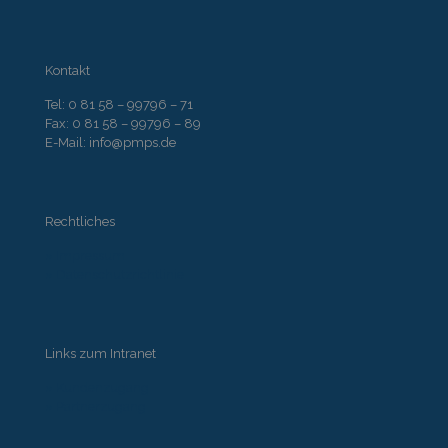
Kontakt
Tel: 0 81 58 – 99796 – 71
Fax: 0 81 58 – 99796 – 89
E-Mail: info@pmps.de
Rechtliches
» Impressum
» Datenschutzrichtlinie
Links zum Intranet
» Kundenzugang
» Partnerzugang