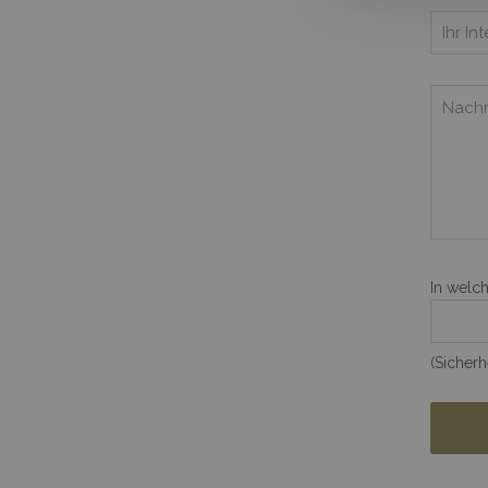
In welc
(Sicher