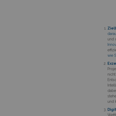
Zie
darau
und 
Inno
effiz
wie 
Exze
Proj
nich
Ents
Intel
dabei
steh
und 
Digi
Wettb