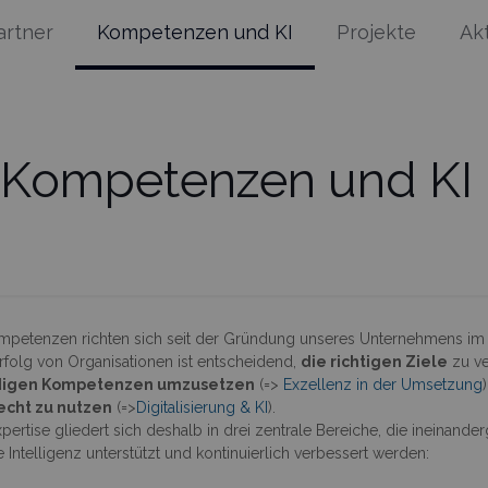
artner
Kompetenzen und KI
Projekte
Ak
Kompetenzen und KI
mpetenzen richten sich seit der Gründung unseres Unternehmens im 
rfolg von Organisationen ist entscheidend,
die richtigen Ziele
zu ve
igen Kompetenzen umzusetzen
(=>
Exzellenz in der Umsetzung
echt zu nutzen
(=>
Digitalisierung & KI
).
pertise gliedert sich deshalb in drei zentrale Bereiche, die ineinande
e Intelligenz unterstützt und kontinuierlich verbessert werden: