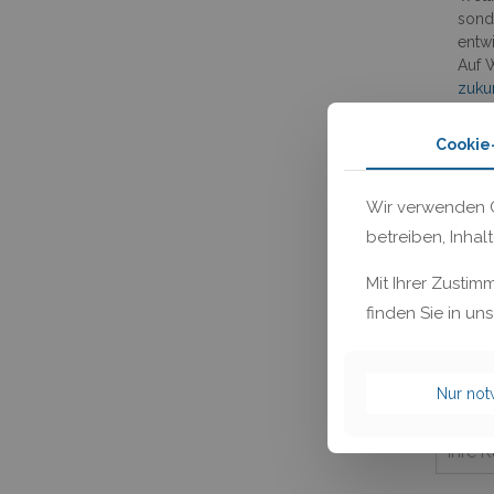
sond
entwi
Auf
zuku
Ihre
Secur
Cookie
Bei 
und 
Wir verwenden C
Durch die
betreiben, Inhal
der Zield
Veränderu
Mit Ihrer Zustim
finden Sie in un
Haben Si
Nur no