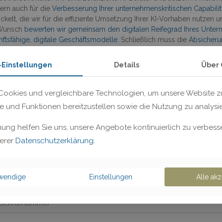
ern auch für die
Verbesserung Ihrer unternehmenskritischen Capabilit
ckelt, die wir für die effiziente Umsetzung Ihrer KI-Vorhaben nutzen u
 Wunsch
bewerten wir gemeinsam den digitalen Reifegrad Ihres Unte
nftsfähige, digitale Geschäftsmodelle
. Schließlich muss die
Absicheru
s Unternehmens zu den Top-Zielen im Rahmen der Digitalisierung gehö
ity-Projekten (BAIT, VAIT, ISO 27001, NIS2 und CIS) und begleiten Sie z
-Einstellungen
Details
Über 
allen Themen setzen wir auf
erprobte Lösungen und arbeiten mit aus
den Einsatz von KI in Ihrem Unternehmen effektiv voranzutreiben.
ookies und vergleichbare Technologien, um unsere Website zu
 synergetische Kombination dieser drei Kompetenzbereiche bieten wi
te und Funktionen bereitzustellen sowie die Nutzung zu analysi
efinition über die operative Umsetzung bis hin zur digitalen Transformat
ngen nicht nur implementiert, sondern tiefgreifend und nachhaltig in 
mung helfen Sie uns, unsere Angebote kontinuierlich zu verbesse
serer
Datenschutzerklärung
.
e Interesse an mehr Informationen? Sprechen Sie uns unverbin
twendige
Einstellungen
Alle akz