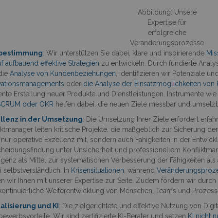
Abbildung: Unsere
Expertise für
erfolgreiche
Veränderungsprozesse
lbestimmung
: Wir unterstützen Sie dabei, klare und inspirierende
Mis
f aufbauend effektive Strategien
zu entwickeln. Durch fundierte Analy
die
Analyse von Kundenbeziehungen
, identifizieren wir Potenziale 
vationsmanagements
oder
die Analyse der Einsatzmöglichkeiten von K
iente Erstellung neuer Produkte und Dienstleistungen. Instrumente wie
SCRUM oder OKR
helfen dabei, die neuen Ziele messbar und umsetzb
llenz in der Umsetzung
: Die Umsetzung Ihrer Ziele erfordert erfa
ektmanager leiten kritische Projekte, die maßgeblich zur Sicherung de
t nur operative Exzellenz mit, sondern auch Fähigkeiten in der Entwi
cheidungsfindung unter Unsicherheit und professionellem Konfliktman
ligenz als Mittel zur systematischen Verbesserung der Fähigkeiten als
 selbstverständlich. In
Krisensituationen
, während
Veränderungsproz
en wir Ihnen mit unserer Expertise zur Seite. Zudem fördern wir durc
kontinuierliche Weiterentwicklung von Menschen, Teams und Prozess
talisierung und KI
: Die zielgerichtete und effektive Nutzung von Digit
ewerbsvorteile. Wir sind zertifizierte KI-Berater und setzen
KI nicht 