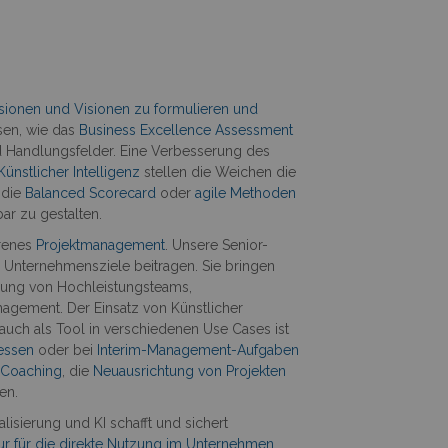
sionen und Visionen zu formulieren und
sen, wie das
Business Excellence Assessment
und Handlungsfelder. Eine Verbesserung des
ünstlicher Intelligenz
stellen die Weichen die
 die
Balanced Scorecard
oder
agile Methoden
ar zu gestalten.
hrenes
Projektmanagement
. Unsere Senior-
r Unternehmensziele beitragen. Sie bringen
cklung von Hochleistungsteams,
agement. Der Einsatz von Künstlicher
 auch als Tool in verschiedenen Use Cases ist
essen
oder bei
Interim-Management-Aufgaben
h
Coaching
, die
Neuausrichtung von Projekten
en.
alisierung und KI schafft und sichert
nur für die direkte Nutzung im Unternehmen
,