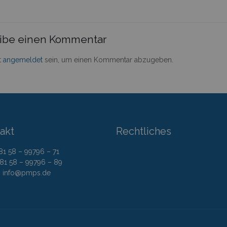
ibe einen Kommentar
t
angemeldet
sein, um einen Kommentar abzugeben.
akt
Rechtliches
 81 58 – 99796 – 71
» Impressum
 81 58 – 99796 – 89
» Datenschutzrichtlinie
l: info@pmps.de