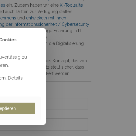
ies
ein. Zudem haben wir eine
KI-Toolsuite
nd auch Dritten zur Verfügung stellen.
rnehmens
und
entwickeln mit Ihnen
ng der Informationssicherheit / Cybersecurity
ren, wir haben jahrelange Erfahrung in IT-
ielgerichtet und effektiv.
Cookies
gewiesenen Experten
, um die Digitalisierung
verlässig zu
r Ihnen ein ganzheitliches Konzept, das von
eren.
ion reicht. Unser Ansatz stellt sicher, dass
Ihrer Organisation verankert werden.
rn. Details
dlich an.
eptieren