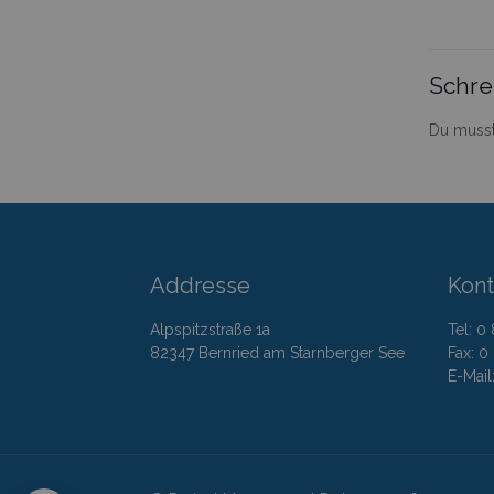
Schre
Du muss
Addresse
Kont
Alpspitzstraße 1a
Tel: 0
82347 Bernried am Starnberger See
Fax: 0
E-Mai