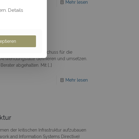
Mehr lesen
rn. Details
eptieren
arbeiter) will als Startschuss für die
te Anwendungsfälle definieren und umsetzen.
erater abgehalten. Mit
[…]
Mehr lesen
ktur
hmen der kritischen Infrastruktur aufzubauen
twork and Information Systems Directive)