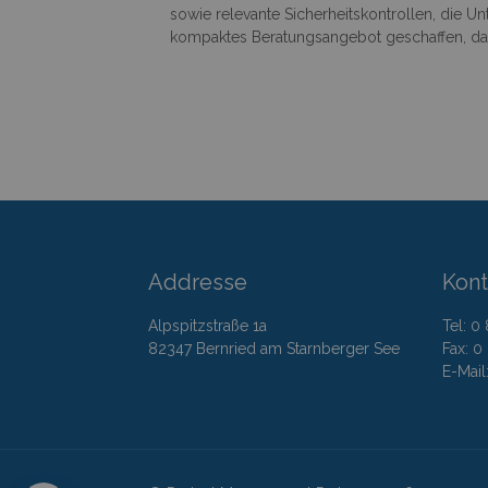
sowie relevante Sicherheitskontrollen, die 
kompaktes Beratungsangebot geschaffen, da
Addresse
Kont
Alpspitzstraße 1a
Tel: 0
82347 Bernried am Starnberger See
Fax: 0
E-Mai