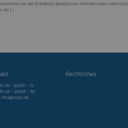
Unternehmen bei der Einhaltung gesetzlicher Anforderungen unterstütz
s die
[…]
akt
Rechtliches
 81 58 – 99796 – 71
» Impressum
 81 58 – 99796 – 89
» Datenschutzrichtlinie
l: info@pmps.de