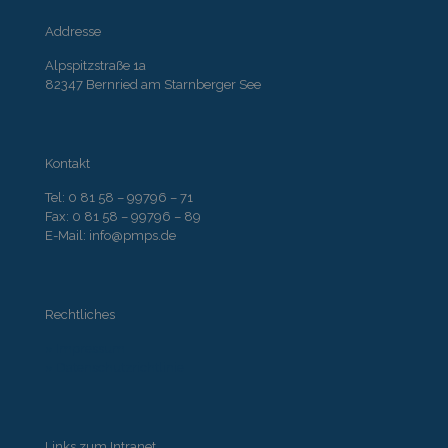
Addresse
Alpspitzstraße 1a
82347 Bernried am Starnberger See
Kontakt
Tel: 0 81 58 – 99796 – 71
Fax: 0 81 58 – 99796 – 89
E-Mail: info@pmps.de
Rechtliches
» Impressum
» Datenschutzrichtlinie
Links zum Intranet