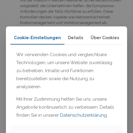
Auf der Plattform werden relevante Sicherheitskontrollen
vorgestellt, die Unternehmen helfen, die Compliance-
Anforderungen der NIS2-Richtlinie zu erfüllen. Diese
Kontrollen decken Aspekte wie Netzwerksicherheit,
Risikomanagement und Vorfallsmanagement ab.
Kompaktes Beratungsangebot:
Die Plattform bietet ein maßgeschneidertes
Cookie-Einstellungen
Details
Über Cookies
Beratungsangebot, das Unternehmen hilft, ihre
Sicherheitsstandards zu optimieren und eine effiziente
Umsetzung der erforderlichen Kontrollen zu
Wir verwenden Cookies und vergleichbare
gewährleisten. Dies umfasst die Bereitstellung von Tools,
Technologien, um unsere Website zuverlässig
Checklisten und Expertenberatung.
zu betreiben, Inhalte und Funktionen
Zielgruppenorientierung:
bereitzustellen sowie die Nutzung zu
Die Plattform richtet sich an Unternehmen in der
kritischen Infrastruktur, einschließlich, aber nicht
analysieren.
beschränkt auf, Energieversorger, Gesundheitswesen,
Finanzinstitute und Telekommunikationsanbieter, die
Mit Ihrer Zustimmung helfen Sie uns, unsere
besondere Anforderungen an die Cybersicherheit haben.
Angebote kontinuierlich zu verbessern. Details
finden Sie in unserer
Datenschutzerklärung
.
Mehrwert:
Erhöhung der Compliance: