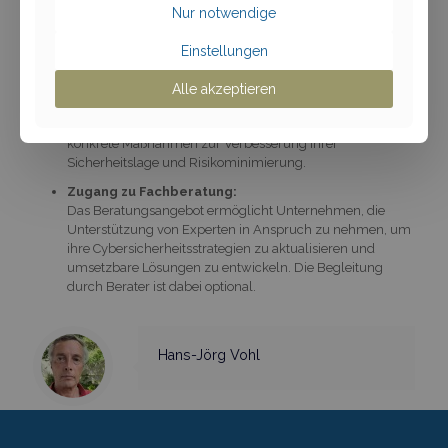
Die Plattform hilft Unternehmen, die Anforderungen der
Nur notwendige
NIS2-Richtlinie effizient zu erfüllen, indem sie auch für
kleine und mittlere Unternehmen praxisorientierte
Einstellungen
Informationen und Tools bereitstellt.
Stärkung der Cybersicherheit:
Alle akzeptieren
Unternehmen erhalten durch die bereitgestellten
Sicherheitskontrollen und Beratungsdienstleitungen
konkrete Maßnahmen zur Verbesserung ihrer
Sicherheitslage und Risikominimierung.
Zugang zu Fachberatung:
Das Beratungsangebot ermöglicht Unternehmen, die
Unterstützung von Experten in Anspruch zu nehmen, um
ihre Cybersicherheitsstrategien zu aktualisieren und
umsetzbare Lösungen zu entwickeln. Die Begleitung
durch Berater ist dabei optional.
Hans-Jörg Vohl