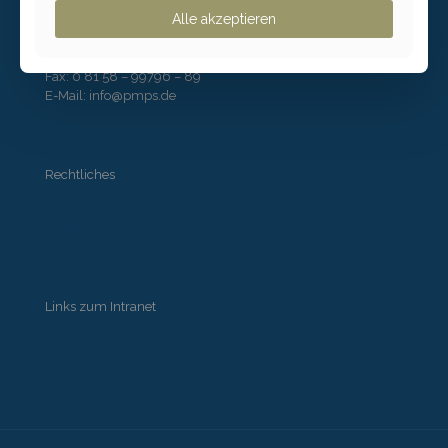
Alle akzeptieren
Kontakt
Tel: 0 81 58 – 99796 – 71
Fax: 0 81 58 – 99796 – 89
E-Mail: info@pmps.de
Rechtliches
» Impressum
» Datenschutzrichtlinie
Links zum Intranet
» Kundenzugang
» Partnerzugang