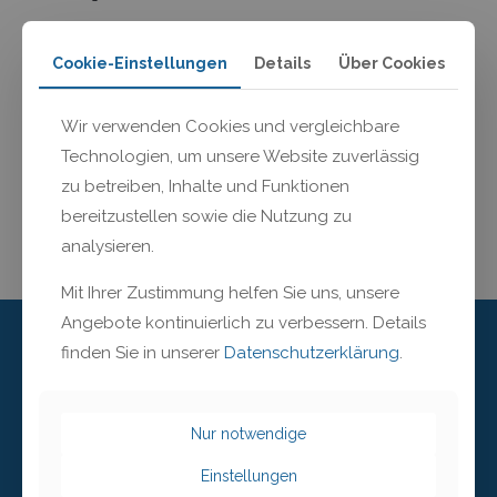
Industrie-Apps und QR-Codes richtig eingesetzt helfen dabei,
Workflows zu digitalisieren und Unternehmen effizienter zu
Cookie-Einstellungen
Details
Über Cookies
machen. Dass dabei nicht die ganz großen Unternehmen im
Mittelpunkt stehen, sondern sich gerade in kleinen und
mittleren Unternehmen Abläufe einfach und günstig
Wir verwenden Cookies und vergleichbare
digitalisieren lassen, haben wir vom 25.10 – 26.10 auf der
Technologien, um unsere Website zuverlässig
push|con 2017 vorstellen dürfen. Frei nach dem Motto
[…]
zu betreiben, Inhalte und Funktionen
Mehr lesen
bereitzustellen sowie die Nutzung zu
analysieren.
Mit Ihrer Zustimmung helfen Sie uns, unsere
Angebote kontinuierlich zu verbessern. Details
finden Sie in unserer
Datenschutzerklärung
.
Addresse
Alpspitzstraße 1a
Nur notwendige
82347 Bernried am Starnberger See
Einstellungen