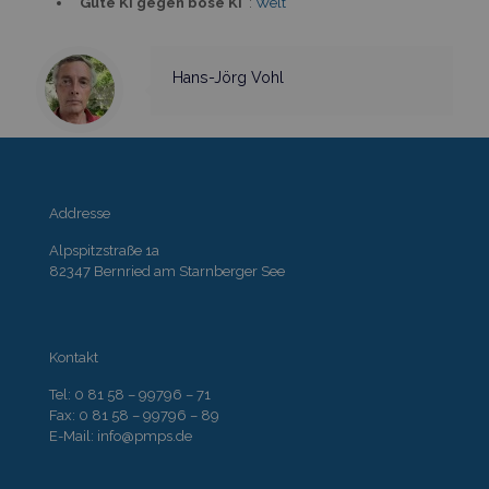
“Gute KI gegen böse KI”
:
Welt
Hans-Jörg Vohl
Addresse
Alpspitzstraße 1a
82347 Bernried am Starnberger See
Kontakt
Tel: 0 81 58 – 99796 – 71
Fax: 0 81 58 – 99796 – 89
E-Mail: info@pmps.de