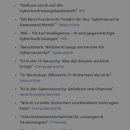
“Einfluss von KI auf die
Cyberbedrohungslandschaft”
:
BSI
“Ein Best Practice KI-Toolkit für den ‘Cybersecurity
Awareness Month'”
:
heise online
“BSI – Threat Intelligence – KI und gegenwärtige
Cyberbedrohungen”
:
BSI
“Benchmark: Welche KI taugt am besten für
Cybersecurity?”
:
heise online
“KI in der IT-Security: Was der Einsatz wirklich
bringt”
:
Computerwoche
“iX-Workshop: Effiziente IT-Sicherheit durch KI”
:
heise online
“KI in der Cybersecurity: Gefahren und Chancen”
:
Heise Business Services
“Wie KI zu mehr Sicherheit und Resilienz beitragen
kann”
:
Computerwoche
“Informationssicherheit bei KI: Lösungen &
Technologien”
:
IT-Kenner