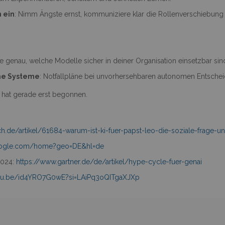
 ein
: Nimm Ängste ernst, kommuniziere klar die Rollenverschiebung
ile genau, welche Modelle sicher in deiner Organisation einsetzbar sin
che Systeme
: Notfallpläne bei unvorhersehbaren autonomen Entscheid
z hat gerade erst begonnen.
ch.de/artikel/61684-warum-ist-ki-fuer-papst-leo-die-soziale-frage-un
google.com/home?geo=DE&hl=de
2024:
https://www.gartner.de/de/artikel/hype-cycle-fuer-genai
utu.be/id4YRO7G0wE?si=LAiPq3oQITgaXJXp