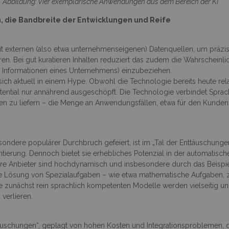
Abbildung: Vier exemplarische Anwendungen aus dem Bereich der KI
, die Bandbreite der Entwicklungen und Reife
externen (also etwa unternehmenseigenen) Datenquellen, um präziser
n. Bei gut kuratieren Inhalten reduziert das zudem die Wahrscheinli
e Informationen eines Unternehmens) einzubeziehen.
 sich aktuell in einem Hype. Obwohl die Technologie bereits heute re
Potential nur annährend ausgeschöpft. Die Technologie verbindet Spra
rten zu liefern – die Menge an Anwendungsfällen, etwa für den Kun
esondere populärer Durchbruch gefeiert, ist im „Tal der Enttäuschun
ierung. Dennoch bietet sie erhebliches Potenzial in der automatische
 ihre Anbieter sind hochdynamisch und insbesondere durch das Beispi
 die Lösung von Spezialaufgaben – wie etwa mathematische Aufgaben
Die zunächst rein sprachlich kompetenten Modelle werden vielseitig und
verlieren.
täuschungen“, geplagt von hohen Kosten und Integrationsproblemen, di