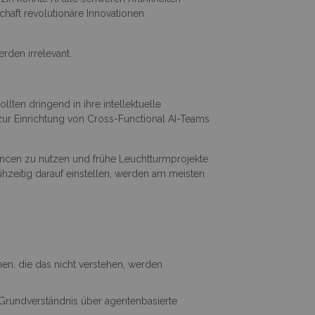
chaft revolutionäre Innovationen
erden irrelevant.
ten dringend in ihre intellektuelle
 zur Einrichtung von Cross-Functional AI-Teams
chancen zu nutzen und frühe Leuchtturmprojekte
ühzeitig darauf einstellen, werden am meisten
en, die das nicht verstehen, werden
 Grundverständnis über agentenbasierte