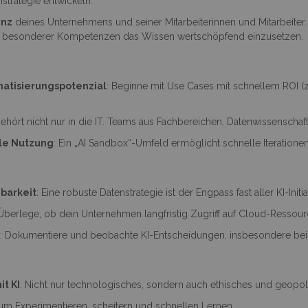
strategie entwickeln.
enz
deines Unternehmens und seiner Mitarbeiterinnen und Mitarbeiter
ber besonderer Kompetenzen das Wissen wertschöpfend einzusetzen.
matisierungspotenzial
: Beginne mit Use Cases mit schnellem ROI (z
 gehört nicht nur in die IT. Teams aus Fachbereichen, Datenwissenscha
lle Nutzung
: Ein „AI Sandbox“-Umfeld ermöglicht schnelle Iteratione
gbarkeit
: Eine robuste Datenstrategie ist der Engpass fast aller KI-Initia
 Überlege, ob dein Unternehmen langfristig Zugriff auf Cloud-Ressour
z
: Dokumentiere und beobachte KI-Entscheidungen, insbesondere bei
t KI
: Nicht nur technologisches, sondern auch ethisches und geopoli
zum Experimentieren, scheitern und schnellen Lernen.