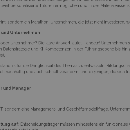
tweit personalisierte Tutoren ermöglichen und in der Materialwissens
rint, sondern ein Marathon. Unternehmen, die jetzt nicht investieren, w
ger und Unternehmen
der Unternehmer? Die klare Antwort lautet: Handeln! Unternehmen soll
aren Datenstrategie und KI-Kompetenzen in der Führungsebene bis hin
s).
Verständnis für die Dringlichkeit des Themas zu entwickeln, Bildungs
lt nachhaltig und auch schnell verändern, und diejenigen, die sich fr
r und Manager
cht IT, sondern eine Management- und Geschäftsmodellfrage. Unternehm
itung auf
: Entscheidungsträger müssen mindestens ein funktionales