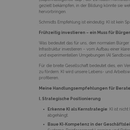
gezielt bekämpfen, in der Bildung könnte sie wel
hervorbringen.
Schmidts Empfehlung ist eindeutig: KI ist kein Sp
Frühzeitig investieren – ein Muss für Bür
Was bedeutet das für uns, den normalen Bürger o
Infrastruktur investieren – vom Aufbau einer kl
und experimentellen Umgebungen (AI Sandboxe
Für die breite Gesellschaft bedeutet dies, ein 
zu fördern. KI wird unsere Lebens- und Arbeitswe
profitieren.
Meine Handlungsempfehlungen für Berate
I. Strategische Positionierung
Erkenne KI als Kernstrategie
: KI ist ni
abgehängt.
Baue KI-Kompetenz in der Geschäftsle