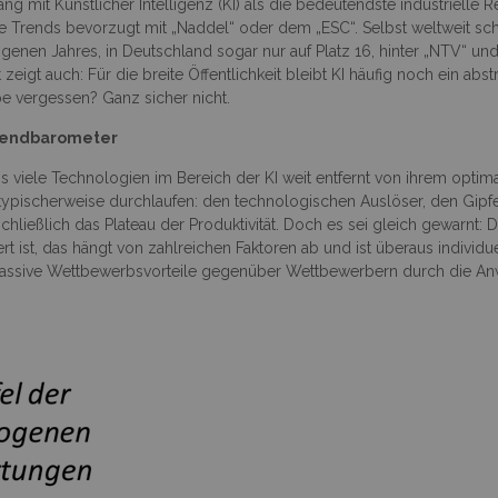
mit Künstlicher Intelligenz (KI) als die bedeutendste industrielle Rev
 Trends bevorzugt mit „Naddel“ oder dem „ESC“. Selbst weltweit scha
enen Jahres, in Deutschland sogar nur auf Platz 16, hinter „NTV“ u
zeigt auch: Für die breite Öffentlichkeit bleibt KI häufig noch ein a
e vergessen? Ganz sicher nicht.
Trendbarometer
ss viele Technologien im Bereich der KI weit entfernt von ihrem optim
 typischerweise durchlaufen: den technologischen Auslöser, den Gipf
hließlich das Plateau der Produktivität. Doch es sei gleich gewarnt: 
st, das hängt von zahlreichen Faktoren ab und ist überaus individuel
massive Wettbewerbsvorteile gegenüber Wettbewerbern durch die Anw