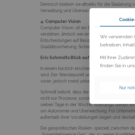
Dennoch bleiben sie attraktiv für die Skalieru
Verwaltung und Überwachung von Use Cases in 
Cookie
4. Computer Vision
Computer Vision, ist ein Bereich der Künstlichen
verstehen, ähnlich wie ein Mensch. Mit Hilfe v
Wir verwenden C
Entscheidungen auf Basis von visuellen Informatio
betreiben, Inhal
Qualitätssicherung, Sicherheitsüberwachung und
Mit Ihrer Zustim
Eric Schmidts Blick auf den Hype: Die unter
finden Sie in un
In einem kürzlich erschienen Interview argument
wird. Der Wendepunkt war für ihn 2016, als Alph
voran, jedoch meist unbemerkt von der Öffentlichk
Nur no
Schmidt betont, dass die tiefgreifendsten Ver
nicht nur Prozesse, sondern können sie auch vo
sieben Tage in der Woche. Allerdings stehen w
um Autonomie und Überwachung. Für Unternehmen 
außerhalb ihrer Vorstellungen liegen und desha
Die geopolitischen Risiken, speziell zwischen 
„Superintelligence Gap“, der zu realen Konflikt