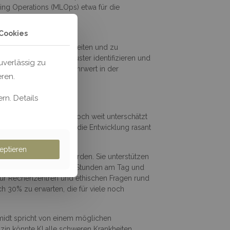
ing Operations (MLOps) etwa für die
Cookies
der und Videos zu verarbeiten und zu
 Objekte erkennen, Muster identifizieren und
verlässig zu
iefert bereits realen Mehrwert in der
eren.
rn. Details
e KI-Revolution sogar noch weit unterschätzt
ten. Seitdem schreitet die Entwicklung rasant
eptieren
ehr schnell kommen werden. Sie unterstützen
ter handeln – und das 24 Stunden am Tag und
für Rechenzentren und ethischen Fragen rund
 30% zu erwarten, die für viele noch
midt spricht von einem möglichen
izin könnte KI alle schweren Krankheiten