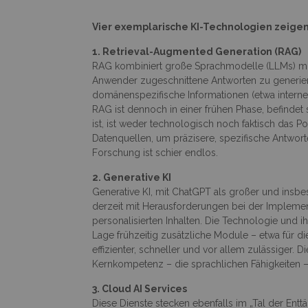
Vier exemplarische KI-Technologien zeigen
1. Retrieval-Augmented Generation (RAG)
RAG kombiniert große Sprachmodelle (LLMs) mit 
Anwender zugeschnittene Antworten zu generiere
domänenspezifische Informationen (etwa intern
RAG ist dennoch in einer frühen Phase, befindet
ist, ist weder technologisch noch faktisch das 
Datenquellen, um präzisere, spezifische Antwo
Forschung ist schier endlos.
2. Generative KI
Generative KI, mit ChatGPT als großer und insb
derzeit mit Herausforderungen bei der Implement
personalisierten Inhalten. Die Technologie und
Lage frühzeitig zusätzliche Module – etwa für
effizienter, schneller und vor allem zulässiger. 
Kernkompetenz – die sprachlichen Fähigkeiten – 
3. Cloud AI Services
Diese Dienste stecken ebenfalls im „Tal der Ent