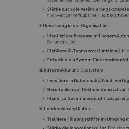
Systeme, Reinforcement Learning und Daten
Stärke auch die Veränderungskompet
hochwertiger verfügbar sein, es bedarf a
II. Umsetzung in der Organisation
Identifiziere Prozesse mit hohem Auto
Dokumentation).
Etabliere KI-Teams crossfunktional
: KI
Entwickle ein System für experimente
III. Infrastruktur und Ökosystem
Investiere in Datenqualität und -verfü
Bereite dich auf Rechenintensität vor
:
Plane für Governance und Transparen
IV. Leadership und Kultur
Trainiere Führungskräfte im Umgang mi
Stärke die Innovationskultur
: Ermutige 