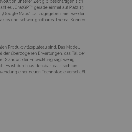
olution unserer Zeit gilt, beschäftigen sich
fft es „ChatGPT“ gerade einmal auf Platz 13
nd „Google Maps”. Ja, zugegeben, hier werden
bstraktes und schwer greifbares Thema. Können
alen Produktivitätsplateau sind. Das Modell
el der überzogenen Erwartungen, das Tal der
Der Standort der Entwicklung sagt wenig
l. Es ist durchaus denkbar, dass sich ein
endung einer neuen Technologie verschafft.