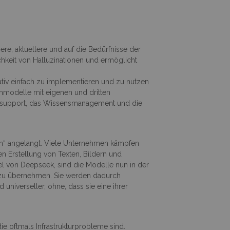
e, aktuellere und auf die Bedürfnisse der
chkeit von Halluzinationen und ermöglicht
lativ einfach zu implementieren und zu nutzen
chmodelle mit eigenen und dritten
densupport, das Wissensmanagement und die
gen“ angelangt. Viele Unternehmen kämpfen
n Erstellung von Texten, Bildern und
el von Deepseek, sind die Modelle nun in der
, zu übernehmen. Sie werden dadurch
 universeller, ohne, dass sie eine ihrer
e oftmals Infrastrukturprobleme sind.