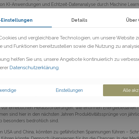
ng von KI-Anwendungen und Echtzeit-Datenanalyse durch Machine Learn
der Produktion.
-Einstellungen
Details
Über 
 Intelligenz (KI), der es Maschinen ermöglicht, visuelle Daten wie Bil
on maschinellem Lernen, insbesondere Deep Learning, können Computer
ookies und vergleichbare Technologien, um unsere Website zu
nen treffen. Dieser Bereich ist deutlich weiterentwickelt. Die Technik l
te und Funktionen bereitzustellen sowie die Nutzung zu analysi
 insbesondere auch medizinischer Diagnostik.
mung helfen Sie uns, unsere Angebote kontinuierlich zu verbesse
schätzte KI-Revolution
serer
Datenschutzerklärung
.
iert Eric Schmidt, ehemaliger CEO von Google, eindrucksvoll, dass di
aGo einen Zug spielte, den Menschen in 2.500 Jahren nie gezogen hat
eit, die KI oftmals „nur“ als ChatGPT erlebt.
twendige
Einstellungen
Alle akz
änderungen durch Reinforcement Learning und autonome KI-Agenten s
llständig automatisieren, so dass Agenten wie zuverlässige Mitarbei
ir vor erheblichen Herausforderungen, wie enormen Energiebedarfen 
sind hier in den nächsten Jahren Produktivitätssprünge von jährlich
lb besonders bedrohlich sind.
den USA und China, könnten zu gefährlichen Spannungen führen – Sch
en führen könnte. Dennoch überwiegen für ihn die Chancen: In der Med