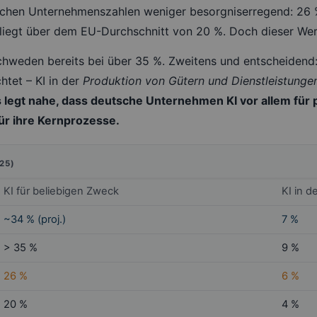
utschen Unternehmenszahlen weniger besorgniserregend: 2
liegt über dem EU-Durchschnitt von 20 %. Doch dieser Wert 
chweden bereits bei über 35 %. Zweitens und entscheiden
tet – KI in der
Produktion von Gütern und Dienstleistunge
 legt nahe, dass deutsche Unternehmen KI vor allem für
für ihre Kernprozesse.
25)
KI für beliebigen Zweck
KI in d
~34 % (proj.)
7 %
> 35 %
9 %
26 %
6 %
20 %
4 %