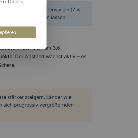
rn. Details
I auch nur halb so intensiv ein (7 %
utzungsquoten vermuten lassen.
eptieren
gsquote in den USA um 3,6
punkte. Der Abstand wächst aktiv – es
Schere.
te stärker steigern. Länder wie
en sich progressiv vergrößernden