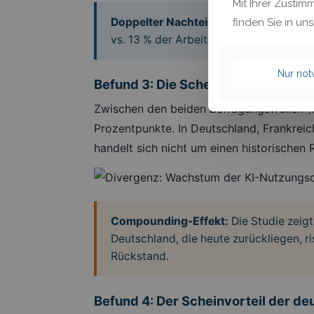
Mit Ihrer Zustim
Doppelter Nachteil:
Deutschland hat nic
finden Sie in un
vs. 13 % der Arbeitszeit). Der tatsäch
Nur no
Befund 3: Die Schere öffnet sich – 
Zwischen den beiden Befragungswellen (
Prozentpunkte. In Deutschland, Frankreic
handelt sich nicht um einen historischen
Compounding-Effekt:
Die Studie zeigt
Deutschland, die heute zurückliegen, r
Rückstand.
Befund 4: Der Scheinvorteil der 