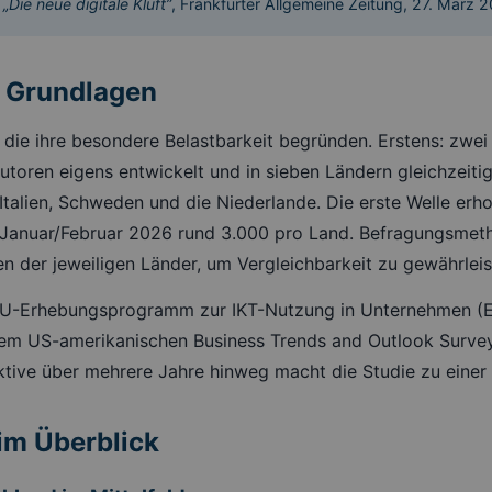
:
„Die neue digitale Kluft”
, Frankfurter Allgemeine Zeitung, 27. März 
d Grundlagen
 die ihre besondere Belastbarkeit begründen. Erstens: zwei
utoren eigens entwickelt und in sieben Ländern gleichzeit
 Italien, Schweden und die Niederlande. Die erste Welle er
 Januar/Februar 2026 rund 3.000 pro Land. Befragungsmeth
n der jeweiligen Länder, um Vergleichbarkeit zu gewährleis
U-Erhebungsprogramm zur IKT-Nutzung in Unternehmen (E
em US-amerikanischen Business Trends and Outlook Survey
ive über mehrere Jahre hinweg macht die Studie zu einer d
im Überblick