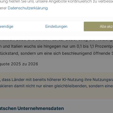
mung helfen Sie uns, unsere Angebote kontinuierlich zu verbesse
ht nur weniger KI-Nutzende (31,5 % vs. 43 %), diese setzen K
serer
Datenschutzerklärung
.
liche Rückstand ist damit erheblich größer, als die bloßen N
twendige
Einstellungen
Alle akz
Deutschland fällt aktiv zurück
Mai/Juni 2025 und Januar/Februar 2026) stieg die Nutzun
h und Italien wuchs sie hingegen nur um 0,1 bis 1,1 Prozent
 Rückstand, sondern um eine sich beschleunigend öffnende 
, dass Länder mit bereits höherer KI-Nutzung ihre Nutzungsra
iskieren damit nicht nur einen gleichbleibenden, sondern ein
deutschen Unternehmensdaten