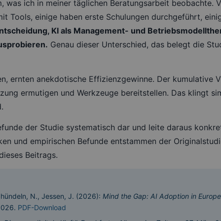
m, was ich in meiner täglichen Beratungsarbeit beobachte.
t Tools, einige haben erste Schulungen durchgeführt, einige
e Entscheidung, KI als Management- und Betriebsmodellthe
usprobieren.
Genau dieser Unterschied, das belegt die Stud
n, ernten anekdotische Effizienzgewinne. Der kumulative Vo
utzung ermutigen und Werkzeuge bereitstellen. Das klingt si
.
Befunde der Studie systematisch dar und leite daraus konk
tiken und empirischen Befunde entstammen der Originalstudi
ieses Beitrags.
Schündeln, N., Jessen, J. (2026):
Mind the Gap: AI Adoption in Europe
 2026.
PDF-Download