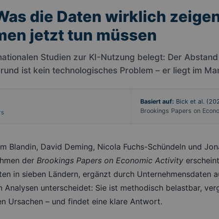
 Was die Daten wirklich zeige
en jetzt tun müssen
rnationalen Studien zur KI-Nutzung belegt: Der Absta
rund ist kein technologisches Problem – er liegt im M
Basiert auf:
Bick et al. (20
Brookings Papers on Econo
rs
m Blandin, David Deming, Nicola Fuchs-Schündeln und Jon
Rahmen der
Brookings Papers on Economic Activity
erscheint
ten in sieben Ländern, ergänzt durch Unternehmensdaten 
 Analysen unterscheidet: Sie ist methodisch belastbar, ver
n Ursachen – und findet eine klare Antwort.