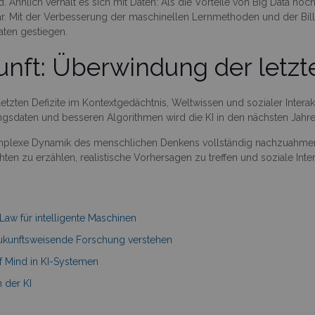
hnlich verhält es sich mit Daten: Als die Vorteile von Big Data noch 
r. Mit der Verbesserung der maschinellen Lernmethoden und der Bill
aten gestiegen.
nft: Überwindung der letzte
 letzten Defizite im Kontextgedächtnis, Weltwissen und sozialer Inte
ingsdaten und besseren Algorithmen wird die KI in den nächsten Jahre
omplexe Dynamik des menschlichen Denkens vollständig nachzuahmen, i
en zu erzählen, realistische Vorhersagen zu treffen und soziale Inte
Law für intelligente Maschinen
 Zukunftsweisende Forschung verstehen
f Mind in KI-Systemen
n der KI