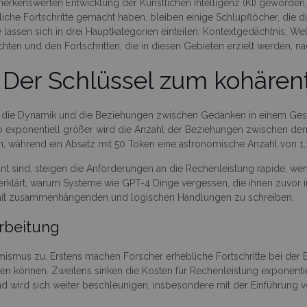
merkenswerten Entwicklung der Künstlichen Intelligenz (KI) geworden
iche Fortschritte gemacht haben, bleiben einige Schlupflöcher, die d
 lassen sich in drei Hauptkategorien einteilen: Kontextgedächtnis, Wel
chten und den Fortschritten, die in diesen Gebieten erzielt werden, n
: Der Schlüssel zum kohäre
it, die Dynamik und die Beziehungen zwischen Gedanken in einem Ges
sto exponentiell größer wird die Anzahl der Beziehungen zwischen de
, während ein Absatz mit 50 Token eine astronomische Anzahl von 1,1
nt sind, steigen die Anforderungen an die Rechenleistung rapide, wen
 erklärt, warum Systeme wie GPT-4 Dinge vergessen, die ihnen zuvor 
 mit zusammenhängenden und logischen Handlungen zu schreiben.
arbeitung
mismus zu. Erstens machen Forscher erhebliche Fortschritte bei der 
ieren können. Zweitens sinken die Kosten für Rechenleistung exponen
wird sich weiter beschleunigen, insbesondere mit der Einführung vo