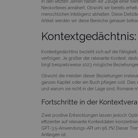
In den letzten Jahren haben wir Zeuge einer be
Neokortexes annähert. Obwohl wir bereits erhebl
menschlichen Intelligenz abhalten. Diese Defizite
Artikel werden wir diese Bereiche genauer betra
Kontextgedächtnis
Kontextgedächtnis bezieht sich auf die Fähigke
verfolgen. Je größer der relevante Kontext, de
birgt beispielsweise 1023 mögliche Beziehungen
Obwohl die meisten dieser Beziehungen irreleva
ganzes Kapitel oder ein Buch pflegen soll. Dies
und warum sie nicht in der Lage sind, Romane
Fortschritte in der Kontextver
Zwei positive Entwicklungen lassen jedoch Opti
effizienter auf relevante Kontextdaten konzentr
GPT-3.5-Anwendungs-API um 96.7%! Dieser Trend 
Anfängen ist.