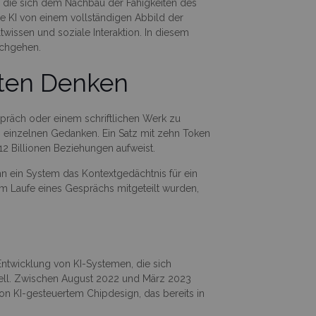
, die sich dem Nachbau der Fähigkeiten des
ie KI von einem vollständigen Abbild der
twissen und soziale Interaktion. In diesem
achgehen.
nten Denken
präch oder einem schriftlichen Werk zu
n einzelnen Gedanken. Ein Satz mit zehn Token
2 Billionen Beziehungen aufweist.
n ein System das Kontextgedächtnis für ein
im Laufe eines Gesprächs mitgeteilt wurden,
Entwicklung von KI-Systemen, die sich
tiell. Zwischen August 2022 und März 2023
n KI-gesteuertem Chipdesign, das bereits in