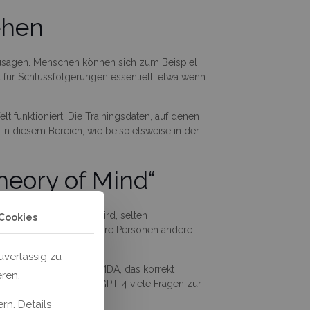
ehen
rzusagen. Menschen können sich zum Beispiel
 für Schlussfolgerungen essentiell, etwa wenn
lt funktioniert. Die Trainingsdaten, auf denen
in diesem Bereich, wie beispielsweise in der
heory of Mind“
it denen KI trainiert wird, selten
Cookies
t, zu erkennen, dass andere Personen andere
verlässig zu
s mit dem KI-System LaMDA, das korrekt
eren.
-Systeme wie PaLM und GPT-4 viele Fragen zur
rn. Details