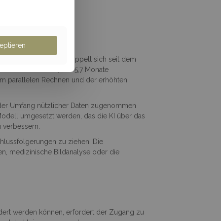
von drei Trends:
eptieren
um selben Preis verdoppelt sich seit dem
-Modelle anfallen, alle 5,7 Monate
dem parallelen Rechnen und der erhöhten
rk der Umfang nützlicher Daten zugenommen
-Modell umgesetzt werden, das die KI über das
 verbessern.
chlussfolgerungen zu ziehen. Die
n, medizinische Bildanalyse oder die
dert werden können, erfordert der Zugang zu