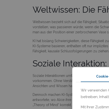
Weltwissen: Die Fäh
Weltwissen bezieht sich auf die Fähigkeit, Situ
vorstellen, was passieren würde, wenn die Schw
man aus der Position einer zerbrochenen Vase s
KI hat bislang Schwierigkeiten, diese Fähigkeit z
KI-Systeme basieren, enthalten oft nur implizit
Fähigkeit, kausale Schlussfolgerungen zu ziehen
Soziale Interaktion
Soziale Interaktionen umfassen subtile Nuancen w
Cookie
vorkommen. Ohne Verständnis dieser Feinheiten f
Ansichten und Wissen haben.
Wir verwenden C
Dennoch machen KI-Systeme Fortschritte in dies
betreiben, Inhal
antwortete, wo Alice ihre Brille suchen würde, 
„Theory of Mind“ korrekt. Diese Fähigkeit wird de
Mit Ihrer Zustim