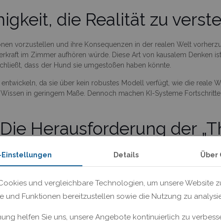
igkeit, die Realität zu verst
ationen vorzustellen und ihre Konsequenzen in der realen Welt vorhe
erkraft im Zimmer aufhören würde. Diese Art von kausalem Denken ist
chließt, dass der Hund sie umgestoßen haben könnte.
u entwickeln, da sie über kein robustes Modell verfügt, wie die reale We
es Wissen in geringem Maße. Dennoch machen KI-Systeme Fortschritte 
.
: Die Herausforderung der „T
ie ironischen Untertonen in der Stimme, die in den Textdatenbanken, m
-Einstellungen
Details
Über 
ällt es KI schwer, eine „Theory of Mind“ zu entwickeln, die Fähigkei
ookies und vergleichbare Technologien, um unsere Website zu
em Bereich. Im Jahr 2021 berichtete Blaise Agüera y Arcas von Test
te und Funktionen bereitzustellen sowie die Nutzung zu analysi
nachdem Bob sie versteckt hatte. Zwei Jahre später beantworteten KI
r KI erhebliche Flexibilität ermöglichen.
mung helfen Sie uns, unsere Angebote kontinuierlich zu verbesse