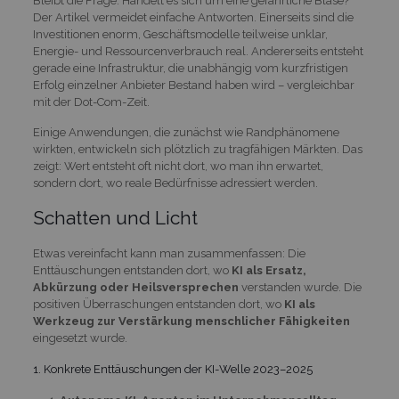
Bleibt die Frage: Handelt es sich um eine gefährliche Blase?
Der Artikel vermeidet einfache Antworten. Einerseits sind die
Investitionen enorm, Geschäftsmodelle teilweise unklar,
Energie- und Ressourcenverbrauch real. Andererseits entsteht
gerade eine Infrastruktur, die unabhängig vom kurzfristigen
Erfolg einzelner Anbieter Bestand haben wird – vergleichbar
mit der Dot-Com-Zeit.
Einige Anwendungen, die zunächst wie Randphänomene
wirkten, entwickeln sich plötzlich zu tragfähigen Märkten. Das
zeigt: Wert entsteht oft nicht dort, wo man ihn erwartet,
sondern dort, wo reale Bedürfnisse adressiert werden.
Schatten und Licht
Etwas vereinfacht kann man zusammenfassen: Die
Enttäuschungen entstanden dort, wo
KI als Ersatz,
Abkürzung oder Heilsversprechen
verstanden wurde. Die
positiven Überraschungen entstanden dort, wo
KI als
Werkzeug zur Verstärkung menschlicher Fähigkeiten
eingesetzt wurde.
1. Konkrete Enttäuschungen der KI-Welle 2023–2025