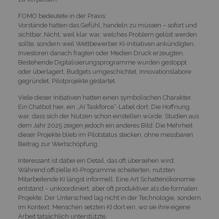
FOMO bedeutete in der Praxis:
Vorstände hatten das Gefühl, handeln zu müssen – sofort und
sichtbar. Nicht, weil klar war, welches Problem gelöst werden
sollte, sondern weil Wettbewerber KI-Initiativen ankündigten,
Investoren danach fragten oder Medien Druck erzeugten.
Bestehende Digitalisierungsprogramme wurden gestoppt
oder überlagert, Budgets umgeschichtet, Innovationslabore
gegründet, Pilotprojekte gestartet.
Viele dieser Initiativen hatten einen symbolischen Charakter.
Ein Chatbot hier, ein „AI Taskforce“-Label dort. Die Hoffnung
war, dass sich der Nutzen schon einstellen würde. Studien aus
dem Jahr 2025 zeigen jedoch ein anderes Bild: Die Mehrheit
dieser Projekte blieb im Pilotstatus stecken, ohne messbaren
Beitrag zur Wertschöpfung.
Interessant ist dabei ein Detail, das oft übersehen wird:
Während offizielle KI-Programme scheiterten, nutzten
Mitarbeitende KI längst informell. Eine Art Schattenökonomie
entstand – unkoordiniert, aber oft produktiver als die formalen
Projekte. Der Unterschied lag nicht in der Technologie, sondern
im Kontext: Menschen setzten KI dort ein, wo sie ihre eigene
Arbeit tatsächlich unterstützte.