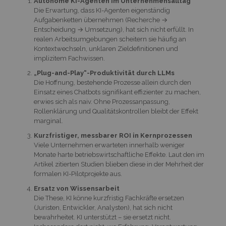
Autonome KI-Agenten im Unternehmensalltag
Die Erwartung, dass KI-Agenten eigenständig
Aufgabenketten übernehmen (Recherche →
Entscheidung → Umsetzung), hat sich nicht erfüllt. In
realen Arbeitsumgebungen scheitern sie häufig an
Kontextwechseln, unklaren Zieldefinitionen und
implizitem Fachwissen.
„Plug-and-Play“-Produktivität durch LLMs
Die Hoffnung, bestehende Prozesse allein durch den
Einsatz eines Chatbots signifikant effizienter zu machen,
erwies sich als naiv. Ohne Prozessanpassung,
Rollenklärung und Qualitätskontrollen bleibt der Effekt
marginal.
Kurzfristiger, messbarer ROI in Kernprozessen
Viele Unternehmen erwarteten innerhalb weniger
Monate harte betriebswirtschaftliche Effekte. Laut den im
Artikel zitierten Studien blieben diese in der Mehrheit der
formalen KI-Pilotprojekte aus.
Ersatz von Wissensarbeit
Die These, KI könne kurzfristig Fachkräfte ersetzen
(Juristen, Entwickler, Analysten), hat sich nicht
bewahrheitet. KI unterstützt – sie ersetzt nicht.