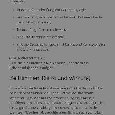
hingegen:
entsteht Wertschöpfung
vor
der Technologie,
werden Fähigkeiten gezielt verbessert, die bereits heute
geschäftskritisch sind,
bleiben Eingriffe minimalinvasiv,
sind Effekte schneller messbar,
und die Organisation gewinnt Klarheit und Kompetenz für
spätere KI-Initiativen.
Oder anders formuliert:
KI wirkt hier nicht als Risikohebel, sondern als
Erkenntnisbeschleuniger.
Zeitrahmen, Risiko und Wirkung
Ein weiterer zentraler Punkt – gerade im Lichte der im Artikel
beschriebenen Enttäuschungen – ist der
Zeithorizont
.
Während klassische KI-Programme häufig viele Monate
benötigen, um überhaupt belastbare Ergebnisse zu liefern, ist
ein KI-gestütztes Capability Assessment typischerweise
in
wenigen Wochen abgeschlossen
. Bereits nach sechs bis