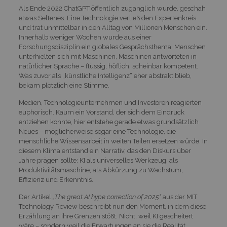
Als Ende 2022 ChatGPT öffentlich zugänglich wurde, geschah
etwas Seltenes: Eine Technologie verließ den Expertenkreis
und trat unmittelbar in den Alltag von Millionen Menschen ein.
Innerhalb weniger Wochen wurde aus einer
Forschungsdisziplin ein globales Gesprächsthema. Menschen
unterhielten sich mit Maschinen, Maschinen antworteten in
natürlicher Sprache – flüssig, höflich, scheinbar kompetent.
Was zuvor als „künstliche Intelligenz“ eher abstrakt blieb,
bekam plötzlich eine Stimme.
Medien, Technologieunternehmen und Investoren reagierten
euphorisch. Kaum ein Vorstand, der sich dem Eindruck
entziehen konnte, hier entstehe gerade etwas grundsätzlich
Neues – möglicherweise sogar eine Technologie, die
menschliche Wissensarbeit in weiten Teilen ersetzen würde. In
diesem Klima entstand ein Narrativ, das den Diskurs über
Jahre prägen sollte: KI als universelles Werkzeug, als
Produktivitätsmaschine, als Abkürzung zu Wachstum,
Effizienz und Erkenntnis.
Der Artikel
„The great AI hype correction of 2025“
aus der MIT
Technology Review beschreibt nun den Moment, in dem diese
Erzählung an ihre Grenzen stößt. Nicht, weil KI gescheitert
wäre – sondern weil die Erwartungen an sie die Realität