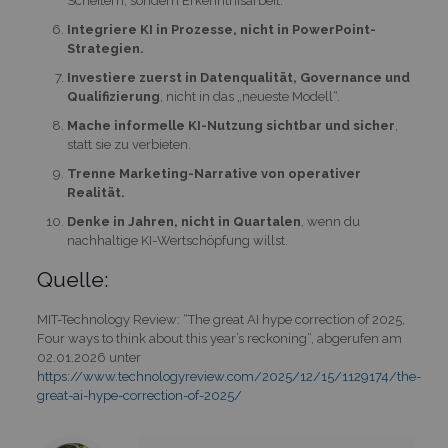
Scheitern, sondern Erkenntnisarbeit.
Integriere KI in Prozesse, nicht in PowerPoint-
Strategien.
Investiere zuerst in Datenqualität, Governance und
Qualifizierung
, nicht in das „neueste Modell“.
Mache informelle KI-Nutzung sichtbar und sicher
,
statt sie zu verbieten.
Trenne Marketing-Narrative von operativer
Realität.
Denke in Jahren, nicht in Quartalen
, wenn du
nachhaltige KI-Wertschöpfung willst.
Quelle:
MIT-Technology Review: “The great AI hype correction of 2025,
Four ways to think about this year’s reckoning”, abgerufen am
02.01.2026 unter
https://www.technologyreview.com/2025/12/15/1129174/the-
great-ai-hype-correction-of-2025/