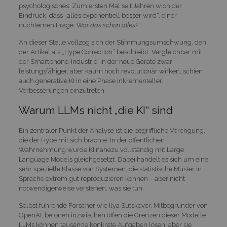
psychologisches: Zum ersten Mal seit Jahren wich der
Eindruck, dass „alles exponentiell besser wird“, einer
nüchternen Frage:
War das schon alles?
An dieser Stelle vollzog sich der Stimmungsumschwung, den
der Artikel als „Hype Correction“ beschreibt. Vergleichbar mit
der Smartphone-Industrie, in der neue Geräte zwar
leistungsfähiger, aber kaum noch revolutionär wirken, schien
auch generative KI in eine Phase inkrementeller
Verbesserungen einzutreten.
Warum LLMs nicht „die KI“ sind
Ein zentraler Punkt der Analyse ist die begriffliche Verengung,
die der Hype mit sich brachte. In der öffentlichen
Wahrnehmung wurde KI nahezu vollständig mit Large
Language Models gleichgesetzt. Dabei handelt es sich um eine
sehr spezielle Klasse von Systemen, die statistische Muster in
Sprache extrem gut reproduzieren können – aber nicht
notwendigerweise verstehen, was sie tun.
Selbst führende Forscher wie Ilya Sutskever, Mitbegründer von
OpenAI, betonen inzwischen offen die Grenzen dieser Modelle.
LLMs können tausende konkrete Aufgaben lösen, aber sie