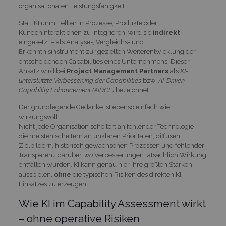
organisationalen Leistungsfähigkeit.
Statt KI unmittelbar in Prozesse, Produkte oder
Kundeninteraktionen zu integrieren, wird sie
indirekt
eingesetzt – als Analyse-, Vergleichs- und
Erkenntnisinstrument zur gezielten Weiterentwicklung der
entscheidenden Capabilities eines Unternehmens. Dieser
Ansatz wird bei
Project Management Partners
als
KI-
unterstützte Verbesserung der Capabilities
bzw.
AI-Driven
Capability Enhancement (AIDCE)
bezeichnet.
Der grundlegende Gedanke ist ebenso einfach wie
wirkungsvoll:
Nicht jede Organisation scheitert an fehlender Technologie –
die meisten scheitern an unklaren Prioritäten, diffusen
Zielbildern, historisch gewachsenen Prozessen und fehlender
Transparenz darüber,
wo
Verbesserungen tatsächlich Wirkung
entfalten würden. KI kann genau hier ihre größten Stärken
ausspielen,
ohne
die typischen Risiken des direkten KI-
Einsatzes zu erzeugen.
Wie KI im Capability Assessment wirkt
– ohne operative Risiken