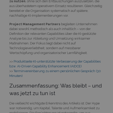
zu nutzen
, ohne sich den Enttäuschungen auszusetzen, die
aus überhastetem operativem Einsatz resultieren. Gleichzeitig
bereitet er die Organisation systematisch auf spätere,
nachhaltige KI-Implementierungen vor.
Project Management Partners
begleiten Unternehmen
dabei sowohl methodisch als auch inhaltlich – von der
Definition der relevanten Capabilities über die KI-gestützte
Analyse bis zur Ableitung und Umsetzung wirksamer
Maßnahmen. Der Fokus liegt dabei nicht auf
Technologieverliebtheit, sondern auf messbarer
Wertschöpfung und organisatorischer Lernfähigkeit.
>>
Produktseite KI-unterstützte Verbesserung der Capabilities
bzw. AI-Driven Capability Enhancement (AIDCE)
>>
Terminvereinbarung zu einem persönlichen Gespräch (30
Minuten)
Zusammenfassung: Was bleibt – und
was jetzt zu tun ist
Die vielleicht wichtigste Erkenntnis des Artikels ist: Der Hype
war notwendig, um Kapital, Talente und Aufmerksamkeit zu
mobilisieren. Die Ernüchterung ist notwendig, um aus