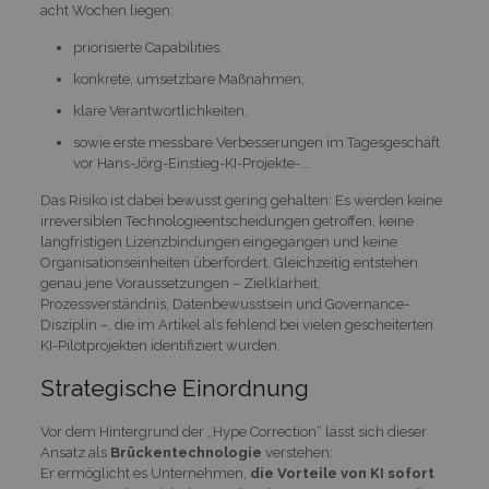
acht Wochen liegen:
priorisierte Capabilities,
konkrete, umsetzbare Maßnahmen,
klare Verantwortlichkeiten,
sowie erste messbare Verbesserungen im Tagesgeschäft
vor Hans-Jörg-Einstieg-KI-Projekte-….
Das Risiko ist dabei bewusst gering gehalten: Es werden keine
irreversiblen Technologieentscheidungen getroffen, keine
langfristigen Lizenzbindungen eingegangen und keine
Organisationseinheiten überfordert. Gleichzeitig entstehen
genau jene Voraussetzungen – Zielklarheit,
Prozessverständnis, Datenbewusstsein und Governance-
Disziplin –, die im Artikel als fehlend bei vielen gescheiterten
KI-Pilotprojekten identifiziert wurden.
Strategische Einordnung
Vor dem Hintergrund der „Hype Correction“ lässt sich dieser
Ansatz als
Brückentechnologie
verstehen:
Er ermöglicht es Unternehmen,
die Vorteile von KI sofort