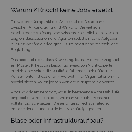
Warum KI (noch) keine Jobs ersetzt
Ein weiterer Kernpunkt des Artikels ist die Diskrepanz
zwischen Ankündigung und Wirkung. Die vielfach
beschworene Ablösung von Wissensarbeit blieb aus. Studien
zeigten, dass autonome KI-Agenten selbst einfache Aufgaben
nur unzuverlässig erledigten – zumindest ohne menschliche
Begleitung.
Das bedeutet nicht, dass KI wirkungslos ist. Vielmehr zeigt sich
ein Muster: KI hebt das Leistungsniveau von Nicht-Experten,
erreicht aber selten die Qualität erfahrener Fachkräfte. Für
Konsumenten ist das enorm wertvoll – für Organisationen mit
spezialisierten Rollen jedoch weniger disruptiv als erwartet.
Produktivität entsteht dort, wo KI in bestehende Arbeitsabläufe
eingebettet wird, nicht dort, wo man versucht, Menschen
vollständig zu ersetzen. Dieser Unterschied ist strategisch
entscheidend – und wurde im Hype häufig ignoriert.
Blase oder Infrastrukturaufbau?