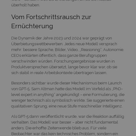
überholt haben.
Vom Fortschrittsrausch zur
Ernüchterung
Die Dynamik der Jahre 2023 und 2024 war geprägt von
Überbietungswettbewerben. Jedes neue Modell versprach
mehr: bessere Sprache, Bilder, Video, „Reasoning“, Autonomie.
CEOs erklärten öffentlich, dass ganze Berufsgruppen
verschwinden würden. Forschungsergebnisse wurden in
Produktversprechen übersetzt, lange bevor klar war, ob sie
sich stabil in reale Arbeitskontexte übertragen lassen.
Besonders sichtbar wurde dieser Mechanismus beim Launch
von GPT-5. Sam Altman hatte das Modell im Vorfeld als „PhD-
level expert in anything“ angekündigt – eine Formulierung, die
weniger technisch als symbolisch wirkte. Sie suggerierte einen
qualitativen Sprung, eine neue Stufe maschineller Intelligenz.
Als GPT-5 dann veröffentlicht wurde, war die Reaktion auffällig
verhalten. Das Modell war besser – aber nicht fundamental
anders. Die erhoffte Zeitenwende blieb aus. Für viele
Beobachter war das kein technisches Problem, sondern ein