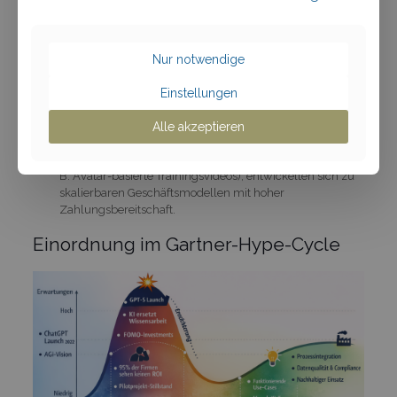
Individuelle Kompetenzverstärkung
Eine der größten positiven Überraschungen: Der
Produktivitätsgewinn entsteht oft nicht auf
Nur notwendige
Organisationsebene, sondern auf individueller Ebene –
bei Mitarbeitenden, die KI bewusst und reflektiert
Einstellungen
einsetzen.
Nischenanwendungen mit klarem
Alle akzeptieren
Nutzenversprechen
Anwendungen, die zunächst wie Randthemen wirkten (z.
B. Avatar-basierte Trainingsvideos), entwickelten sich zu
skalierbaren Geschäftsmodellen mit hoher
Zahlungsbereitschaft.
Einordnung im Gartner-Hype-Cycle