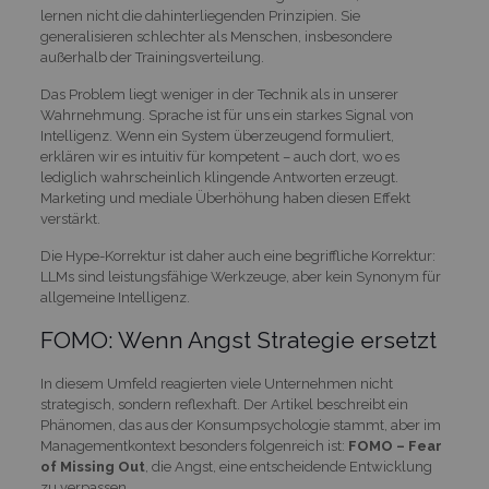
lernen nicht die dahinterliegenden Prinzipien. Sie
generalisieren schlechter als Menschen, insbesondere
außerhalb der Trainingsverteilung.
Das Problem liegt weniger in der Technik als in unserer
Wahrnehmung. Sprache ist für uns ein starkes Signal von
Intelligenz. Wenn ein System überzeugend formuliert,
erklären wir es intuitiv für kompetent – auch dort, wo es
lediglich wahrscheinlich klingende Antworten erzeugt.
Marketing und mediale Überhöhung haben diesen Effekt
verstärkt.
Die Hype-Korrektur ist daher auch eine begriffliche Korrektur:
LLMs sind leistungsfähige Werkzeuge, aber kein Synonym für
allgemeine Intelligenz.
FOMO: Wenn Angst Strategie ersetzt
In diesem Umfeld reagierten viele Unternehmen nicht
strategisch, sondern reflexhaft. Der Artikel beschreibt ein
Phänomen, das aus der Konsumpsychologie stammt, aber im
Managementkontext besonders folgenreich ist:
FOMO – Fear
of Missing Out
, die Angst, eine entscheidende Entwicklung
zu verpassen.