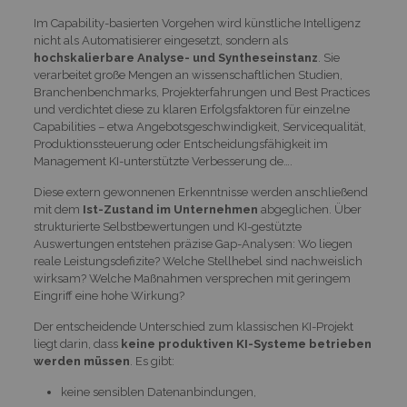
Im Capability-basierten Vorgehen wird künstliche Intelligenz
nicht als Automatisierer eingesetzt, sondern als
hochskalierbare Analyse- und Syntheseinstanz
. Sie
verarbeitet große Mengen an wissenschaftlichen Studien,
Branchenbenchmarks, Projekterfahrungen und Best Practices
und verdichtet diese zu klaren Erfolgsfaktoren für einzelne
Capabilities – etwa Angebotsgeschwindigkeit, Servicequalität,
Produktionssteuerung oder Entscheidungsfähigkeit im
Management KI-unterstützte Verbesserung de….
Diese extern gewonnenen Erkenntnisse werden anschließend
mit dem
Ist-Zustand im Unternehmen
abgeglichen. Über
strukturierte Selbstbewertungen und KI-gestützte
Auswertungen entstehen präzise Gap-Analysen: Wo liegen
reale Leistungsdefizite? Welche Stellhebel sind nachweislich
wirksam? Welche Maßnahmen versprechen mit geringem
Eingriff eine hohe Wirkung?
Der entscheidende Unterschied zum klassischen KI-Projekt
liegt darin, dass
keine produktiven KI-Systeme betrieben
werden müssen
. Es gibt:
keine sensiblen Datenanbindungen,