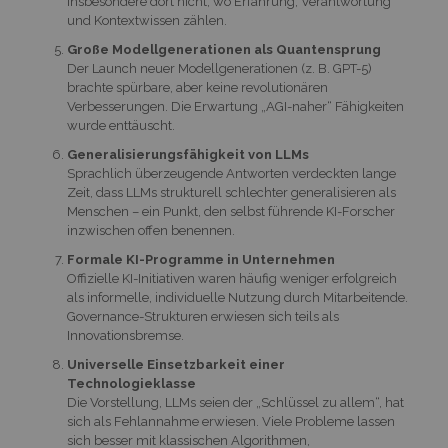
Insbesondere dort nicht, wo Erfahrung, Verantwortung
und Kontextwissen zählen.
Große Modellgenerationen als Quantensprung
Der Launch neuer Modellgenerationen (z. B. GPT-5)
brachte spürbare, aber keine revolutionären
Verbesserungen. Die Erwartung „AGI-naher“ Fähigkeiten
wurde enttäuscht.
Generalisierungsfähigkeit von LLMs
Sprachlich überzeugende Antworten verdeckten lange
Zeit, dass LLMs strukturell schlechter generalisieren als
Menschen – ein Punkt, den selbst führende KI-Forscher
inzwischen offen benennen.
Formale KI-Programme in Unternehmen
Offizielle KI-Initiativen waren häufig weniger erfolgreich
als informelle, individuelle Nutzung durch Mitarbeitende.
Governance-Strukturen erwiesen sich teils als
Innovationsbremse.
Universelle Einsetzbarkeit einer
Technologieklasse
Die Vorstellung, LLMs seien der „Schlüssel zu allem“, hat
sich als Fehlannahme erwiesen. Viele Probleme lassen
sich besser mit klassischen Algorithmen,