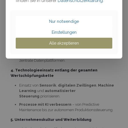
finden Sie in unserer
Datenschutzerklärung
.
Daten als Asset
betrachten – Aufbau von
Datenprodukten, Monetarisierungsstrategien und
Governance-Strukturen.
Nur notwendige
3. IT-Architektur modernisieren und skalierbar
gestalten
Einstellungen
Legacy-Systeme systematisch ablösen
, offene und
Alle akzeptieren
interoperable Systemlandschaften aufbauen.
Datensilos abbauen
durch Cloud-Lösungen, APIs und
zentrale Datenplattformen.
4. Technologieeinsatz entlang der gesamten
Wertschöpfungskette
Einsatz von
Sensorik
,
digitalen Zwillingen
,
Machine
Learning
und
automatisierter
Steuerung
priorisieren.
Prozesse mit KI verbessern
– von Predictive
Maintenance bis zur autonomen Produktionssteuerung.
5. Unternehmenskultur und Weiterbildung