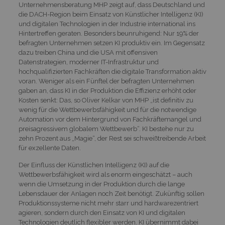
Unternehmensberatung MHP zeigt auf, dass Deutschland und
die DACH-Region beim Einsatz von Künstlicher Intelligenz (KI)
und digitalen Technologien in der Industrie international ins
Hintertreffen geraten. Besonders beunruhigend: Nur 19% der
befragten Unternehmen setzen KI produktiv ein. Im Gegensatz
dazu treiben China und die USA mit offensiven
Datenstrategien, moderner IT-Infrastruktur und
hochqualifizierten Fachkräften die digitale Transformation aktiv
voran. Weniger als ein Fünftel der befragten Unternehmen
gaben an, dass KI in der Produktion die Effizienz erhöht oder
Kosten senkt: Das, so Oliver Kelkar von MHP „ist definitiv zu
wenig für die Wettbewerbsfähigkeit und für die notwendige
Automation vor dem Hintergrund von Fachkräftemangel und
preisagressivem globalem Wettbewerb“. KI bestehe nur zu
zehn Prozent aus „Magie“, der Rest sei schweißtreibende Arbeit
für exzellente Daten.
Der Einfluss der Künstlichen Intelligenz (KI) auf die
Wettbewerbsfähigkeit wird als enorm eingeschätzt – auch
wenn die Umsetzung in der Produktion durch die lange
Lebensdauer der Anlagen noch Zeit benötigt. Zukünftig sollen
Produktionssysteme nicht mehr starr und hardwarezentriert
agieren, sondern durch den Einsatz von KI und digitalen
Technologien deutlich flexibler werden. KI übernimmt dabei