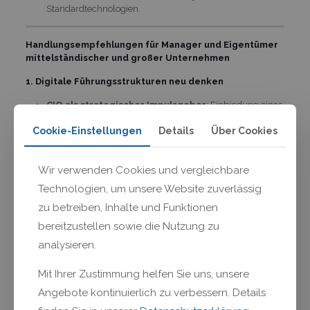
Standardtechnologien.
Handlungsempfehlungen für Manager und Eigentümer
mittelständischer und großer Unternehmen
1. Digitale Führungsstrukturen neu denken
CIO als strategischer Impulsgeber
: Einbindung eines
technologieaffinen CIO in die Geschäftsleitung. Studien
Cookie-Einstellungen
Details
Über Cookies
belegen einen Produktivitätsvorteil von bis zu 31 % durch
diese Maßnahme (
MHP/LMU, 2025
).
Führungspersonal gezielt
weiterbilden in
Wir verwenden Cookies und vergleichbare
datengetriebenem Denken
, digitaler
Technologien, um unsere Website zuverlässig
Innovationssteuerung und KI-Kompetenz.
zu betreiben, Inhalte und Funktionen
2. Datenstrategie als Kernelement der
bereitzustellen sowie die Nutzung zu
Unternehmensstrategie verankern
analysieren.
Von defensiver zu offensiver Datenstrategie
wechseln
: Daten nicht nur zur Optimierung, sondern
Mit Ihrer Zustimmung helfen Sie uns, unsere
gezielt zur Entwicklung neuer Produkte, Services und
Geschäftsmodelle nutzen (
MIT Sloan Management
Angebote kontinuierlich zu verbessern. Details
Review, 2022
).