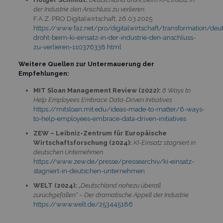
der Industrie den Anschluss zu verlieren
,
F.A.Z. PRO Digitalwirtschaft, 26.03.2025
https://www.faz.net/pro/digitalwirtschaft/transformation/deu
droht-beim-ki-einsatz-in-der-industrie-den-anschluss-
zu-verlieren-110376338.html
Weitere Quellen zur Untermauerung der
Empfehlungen:
MIT Sloan Management Review (2022):
6 Ways to
Help Employees Embrace Data-Driven Initiatives
https://mitsloan.mit.edu/ideas-made-to-matter/6-ways-
to-help-employees-embrace-data-driven-initiatives
ZEW – Leibniz-Zentrum für Europäische
Wirtschaftsforschung (2024):
KI-Einsatz stagniert in
deutschen Unternehmen
https://www.zew.de/presse/pressearchiv/ki-einsatz-
stagniert-in-deutschen-unternehmen
WELT (2024):
„Deutschland nahezu überall
zurückgefallen“ – Der dramatische Appell der Industrie
https://www.welt.de/253445186