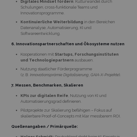
Digitales Mindset fördern
: Kulturwandel durch
Schulungen, cross-funktionale Teams und
Innovationsprogramme.
Kontinuierliche Weiterbildung
in den Bereichen
Datenanalyse, Automatisierung, KI und
Softwareentwicklung.
6. Innovationspartnerschaften und Ökosysteme nutzen
Kooperationen mit
Startups, Forschungsinstituten
und Technologiepartnern
ausbauen.
Nutzung staatlicher Förderprogramme
(z. B.
Innovationsprämie Digitalisierung
,
GAIA-X-Projekte
).
7. Messen, Benchmarken, Skalieren
KPIs zur digitalen Reife
, Nutzung von KI und
Automatisierungsgrad definieren.
Pilotprojekte zur Skalierung befähigen – Fokus auf
skalierbare Proof-of-Concepts mit klar messbarem ROI.
Quellenangaben / Primärquelle:
Holger Schmidt:
Deutschland droht beim KI-Einsatz in