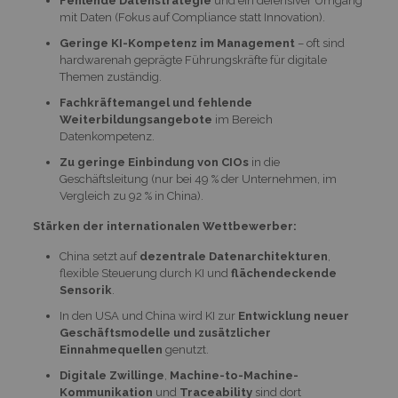
Fehlende Datenstrategie
und ein defensiver Umgang
mit Daten (Fokus auf Compliance statt Innovation).
Geringe KI-Kompetenz im Management
– oft sind
hardwarenah geprägte Führungskräfte für digitale
Themen zuständig.
Fachkräftemangel und fehlende
Weiterbildungsangebote
im Bereich
Datenkompetenz.
Zu geringe Einbindung von CIOs
in die
Geschäftsleitung (nur bei 49 % der Unternehmen, im
Vergleich zu 92 % in China).
Stärken der internationalen Wettbewerber:
China setzt auf
dezentrale Datenarchitekturen
,
flexible Steuerung durch KI und
flächendeckende
Sensorik
.
In den USA und China wird KI zur
Entwicklung neuer
Geschäftsmodelle und zusätzlicher
Einnahmequellen
genutzt.
Digitale Zwillinge
,
Machine-to-Machine-
Kommunikation
und
Traceability
sind dort